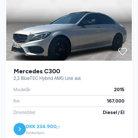
Musikstreaming via bluetooth
Stofsæder
Tågelygter
Mercedes C300
2,2 BlueTEC Hybrid AMG Line aut.
Modelår
2015
Km
167.000
Drivmiddel
Diesel / El
DKK 234.900,-
Kontantpris