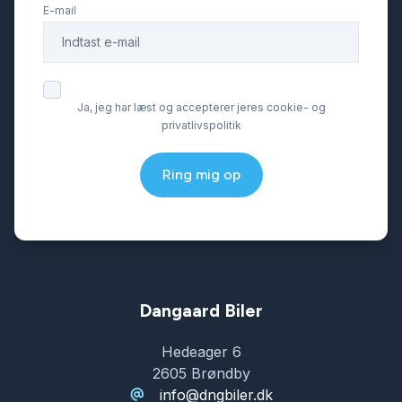
E-mail
Ja, jeg har læst og accepterer jeres cookie- og
privatlivspolitik
Ring mig op
Dangaard Biler
Hedeager 6
2605 Brøndby
info@dngbiler.dk