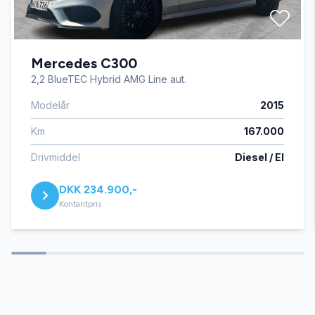
Mercedes C300
2,2 BlueTEC Hybrid AMG Line aut.
Modelår
2015
Km
167.000
Drivmiddel
Diesel / El
DKK 234.900,-
Kontantpris