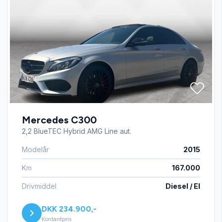
Mercedes C300
2,2 BlueTEC Hybrid AMG Line aut.
Modelår
2015
Km
167.000
Drivmiddel
Diesel / El
DKK 234.900,-
Kontantpris