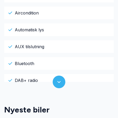
Aircondition
Automatisk lys
AUX tilslutning
Bluetooth
DAB+ radio
El-ruder
Nyeste biler
El-spejle