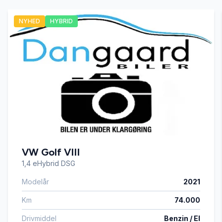
NYHED
HYBRID
Infocenter
Isofix
Kørecomputer
Musikstreaming via bluetooth
VW Golf VIII
Soltag
1,4 eHybrid DSG
Modelår
2021
Startspærre
Km
74.000
Stofsæder
Drivmiddel
Benzin / El